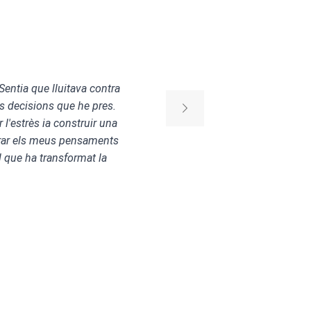
Sentia que lluitava contra
Qua
rs decisions que he pres.
buit
l'estrès ia construir una
brin
lorar els meus pensaments
a h
 que ha transformat la