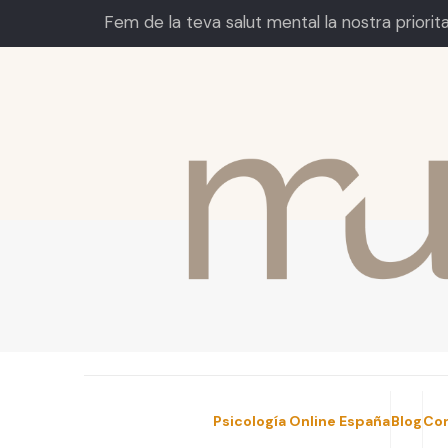
Fem de la teva salut mental la nostra priorit
Psicología Online España
Blog
Co