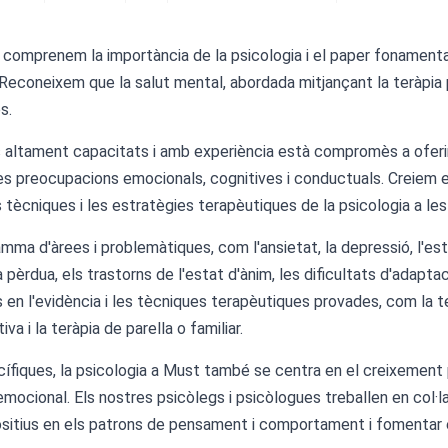
l, comprenem la importància de la psicologia i el paper fonament
. Reconeixem que la salut mental, abordada mitjançant la teràpia 
s.
s altament capacitats i amb experiència està compromès a oferir 
ves preocupacions emocionals, cognitives i conductuals. Creiem 
les tècniques i les estratègies terapèutiques de la psicologia a l
ma d'àrees i problemàtiques, com l'ansietat, la depressió, l'estr
 pèrdua, els trastorns de l'estat d'ànim, les dificultats d'adaptaci
en l'evidència i les tècniques terapèutiques provades, com la te
va i la teràpia de parella o familiar.
fiques, la psicologia a Must també se centra en el creixement 
a emocional. Els nostres psicòlegs i psicòlogues treballen en col·
ositius en els patrons de pensament i comportament i fomentar