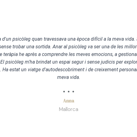
 d'un psicòleg quan travessava una època difícil a la meva vida. 
ó sense trobar una sortida. Anar al psicòleg va ser una de les millo
e teràpia he après a comprendre les meves emocions, a gestionar 
 El psicòleg m'ha brindat un espai segur i sense judicis per exp
. Ha estat un viatge d'autodescobriment i de creixement personal
meva vida.
Anna
Mallorca