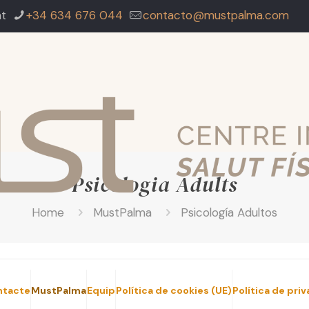
at
+34 634 676 044
contacto@mustpalma.com
Psicologia Adults
Home
MustPalma
Psicología Adultos
ntacte
MustPalma
Equip
Política de cookies (UE)
Política de pri