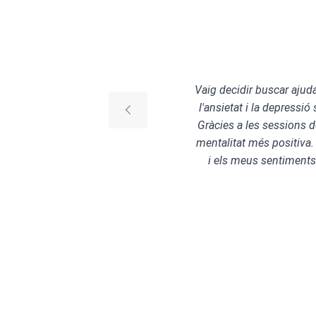
una
Vaig decidir buscar ajuda
me
l'ansietat i la depressi
ius i
Gràcies a les sessions d
rès a
mentalitat més positiva.
 ha
i els meus sentiments
star