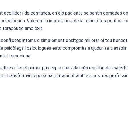
 acollidor i de confiança, on els pacients se sentin còmodes c
sicòlogues. Valorem la importància de la relació terapèutica i c
 terapèutic amb èxit.
conflictes interns o simplement desitges millorar el teu benesta
 de psicòlegs i psicòlogues està compromès a ajudar-te a assolir 
ntal i emocional.
tres i fer el primer pas cap a una vida més equilibrada i satisfa
nt i transformació personal juntament amb els nostres profession