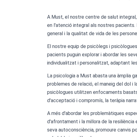
A Must, el nostre centre de salut integra
en l'atenció integral als nostres pacients
general i la qualitat de vida de les persone
El nostre equip de psicòlegs i psicòlogue
pacients puguin explorar i abordar les se
individualitzat i personalitzat, adaptant 
La psicologia a Must abasta una àmplia gam
problemes de relació, el maneig del dol i la
psicòlogues utilitzen enfocaments basats 
d'acceptació i compromís, la teràpia narrati
A més d'abordar les problemàtiques especí
d'afrontament i la millora de la resiliènci
seva autoconsciència, promoure canvis p