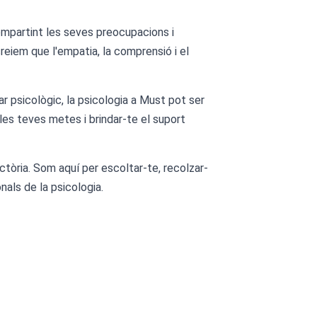
ompartint les seves preocupacions i
reiem que l'empatia, la comprensió i el
r psicològic, la psicologia a Must pot ser
les teves metes i brindar-te el suport
ctòria. Som aquí per escoltar-te, recolzar-
als de la psicologia.