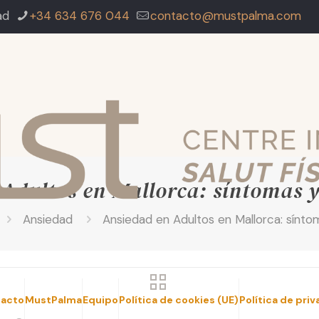
ad
+34 634 676 044
contacto@mustpalma.com
Adultos en Mallorca: síntomas 
Ansiedad
Ansiedad en Adultos en Mallorca: sínto
acto
MustPalma
Equipo
Política de cookies (UE)
Política de pri