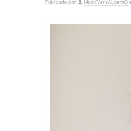
Publicado por
MustPAmsALdemO