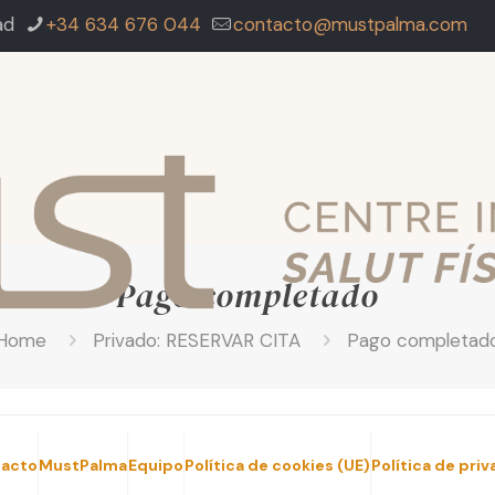
ad
+34 634 676 044
contacto@mustpalma.com
Pago completado
Home
Privado: RESERVAR CITA
Pago completad
acto
MustPalma
Equipo
Política de cookies (UE)
Política de pri