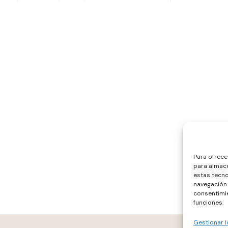
Para ofrece
para almace
estas tecn
navegación o
consentimie
funciones.
Gestionar l