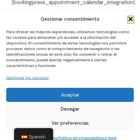
[bookingpress_appointment_calendar_integration]
Gestionar consentimiento
Para ofrecer las mejores experiencias, utilizamos tecnologías como
las cookies para almacenar y/o acceder a la información del
dispositivo. El consentimiento de estas tecnologías nos permitirá
procesar datos como el comportamiento de navegación o las
identificaciones únicas en este sitio. No consentir o retirar el
consentimiento, puede afectar negativamente a ciertas
características y funciones.
Gestionar los servicios
Aceptar
© 2026 catalinacalafat.com. Todos los derechos
Denegar
reservados.
Ver preferencias
Contáctanos
Spanish
Política de cookies
Política de privacidad
Aviso legal