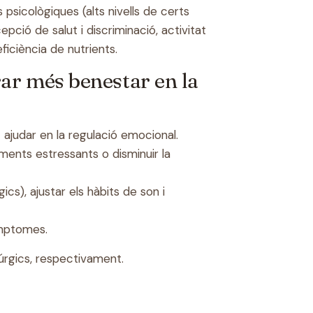
 psicològiques (alts nivells de certs
epció de salut i discriminació, activitat
ficiència de nutrients.
rar més benestar en la
 ajudar en la
regulació emocional
.
iments estressants o disminuir la
cs), ajustar els hàbits de son i
ímptomes.
rúrgics, respectivament.