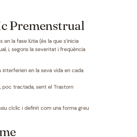
ic Premenstrual
 la fase lútia (és la que s’inicia
, i, segons la severitat i freqüència
interferien en la seva vida en cada
 poc tractada, sent el Trastorn
iu cíclic i definit com una forma greu
ome