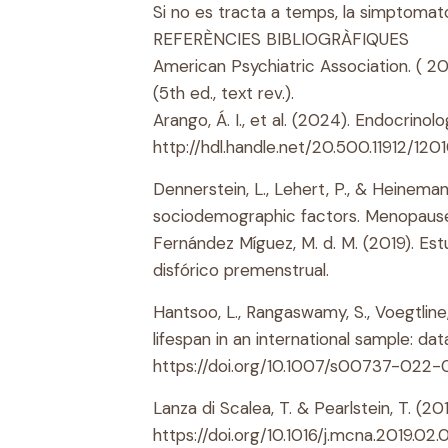
Si no es tracta a temps, la simptomato
REFERÈNCIES BIBLIOGRÀFIQUES
American Psychiatric Association. ( 20
(5th ed., text rev.).
Arango, Á. I., et al. (2024). Endocrino
http://hdl.handle.net/20.500.11912/1201
Dennerstein, L., Lehert, P., & Heinema
sociodemographic factors. Menopause i
Fernández Míguez, M. d. M. (2019). Es
disfórico premenstrual.
Hantsoo, L., Rangaswamy, S., Voegtline
lifespan in an international sample: d
https://doi.org/10.1007/s00737-022-
Lanza di Scalea, T. & Pearlstein, T. (2
https://doi.org/10.1016/j.mcna.2019.02