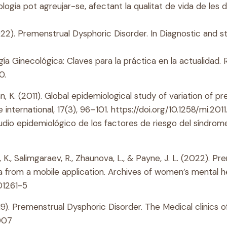
logia pot agreujar-se, afectant la qualitat de vida de les 
22). Premenstrual Dysphoric Disorder. In Diagnostic and st
logía Ginecológica: Claves para la práctica en la actualidad
0.
nn, K. (2011). Global epidemiological study of variation o
nternational, 17(3), 96–101.
https://doi.org/10.1258/mi.201
tudio epidemiológico de los factores de riesgo del síndrom
, K., Salimgaraev, R., Zhaunova, L., & Payne, J. L. (2022).
ata from a mobile application. Archives of women’s mental h
01261-5
019). Premenstrual Dysphoric Disorder. The Medical clinics 
.007