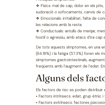
❖ Físics: mal de cap, dolor en els pits
sudoració o sofocaments, canvis de cab
❖ Emocionals: irritabilitat, falta de c
les relacions amb la resta.
❖ Conductuals: antulls de menjar, meny
hostil o agressiu, amb atacs d’ira cap a
De tots aquests símptomes, en una enq
(64.18%) i la fatiga (57.3%) foren els 
símptomes gastrointestinals, augment d
freqüents amb l’augment de l’edat. En 
Alguns dels fact
Els factors de risc es poden distribuir 
▪ Factors intrínsecs: edat, grup ètnic i
▪ Factors extrínsecs: factores psicoso