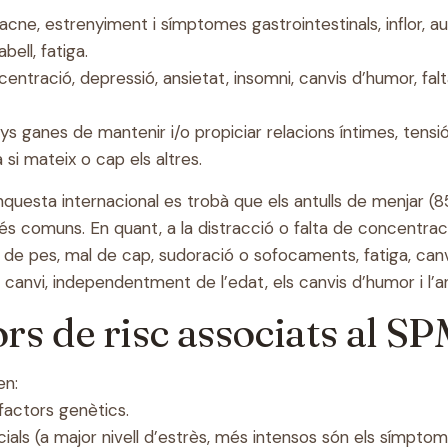
, acne, estrenyiment i símptomes gastrointestinals, inflor, 
ell, fatiga.
oncentració, depressió,
ansietat
, insomni, canvis d’humor, falt
s ganes de mantenir i/o propiciar relacions íntimes, tensi
 si mateix o cap els altres.
uesta internacional es trobà que els antulls de menjar (85
més comuns. En quant, a la distracció o falta de concentració
e pes, mal de cap, sudoració o sofocaments, fatiga, canvis
canvi, independentment de l’edat, els canvis d’humor i l’an
ors de risc associats al 
en:
 factors genètics.
cials (a major nivell d’estrès, més intensos són els símpt