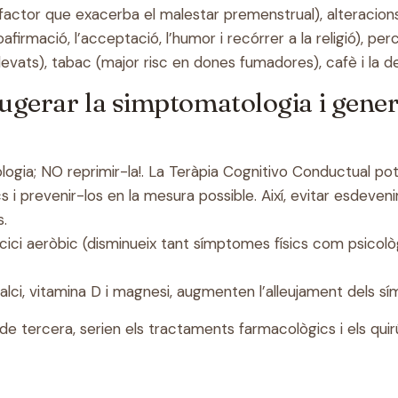
 factor que exacerba el malestar premenstrual), alteracions
firmació, l’acceptació, l’humor i recórrer a la religió), perc
evats), tabac (major risc en dones fumadores), cafè i la de
eugerar la simptomatologia i gene
?
ogia; NO reprimir-la!. La Teràpia Cognitivo Conductual pot
s i prevenir-los en la mesura possible. Així, evitar esdeven
.
rcici aeròbic (disminueix tant símptomes físics com psicològi
ci, vitamina D i magnesi, augmenten l’alleujament dels s
 de tercera, serien els tractaments farmacològics i els qui