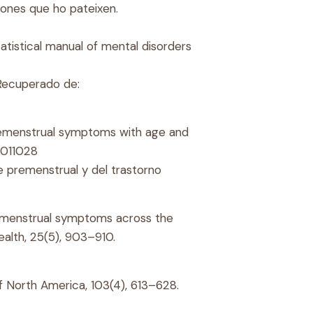
dones que ho pateixen.
atistical manual of mental disorders
. Recuperado de:
f premenstrual symptoms with age and
1.011028
e premenstrual y del trastorno
 Premenstrual symptoms across the
ealth, 25(5), 903–910.
of North America, 103(4), 613–628.