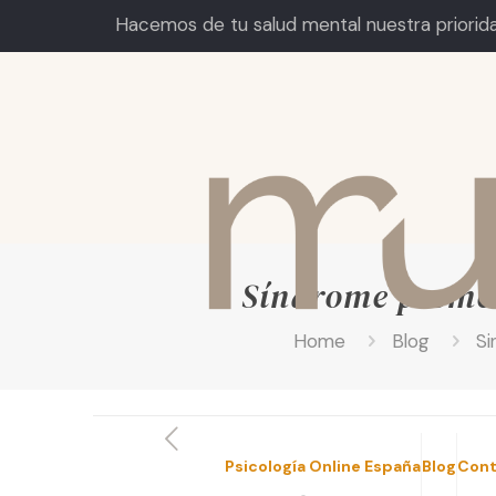
Hacemos de tu salud mental nuestra priorid
Síndrome premen
Home
Blog
Si
Psicología Online España
Blog
Cont