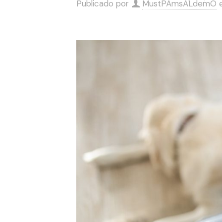
Publicado por
MustPAmsALdemO