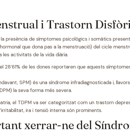
strual i Trastorn Disfòr
a presència de símptomes psicològics i somàtics presents en
hormonal que dona pas a la menstruació) del cicle menstrual
les activitats de la vida diària.
 el 28’61% de les dones reportaren que aquests símptomes 
avant, SPM) és una síndrome infradiagnosticada i, llavors,
 TDPM) la seva forma més severa.
atria, el TDPM va ser categoritzat com un trastorn depress
ritabilitat, ira i tensió interna són prominents.
rtant xerrar-ne del Síndr