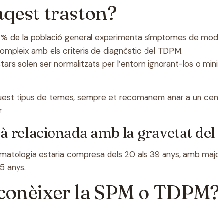
qest traston?
25 % de la població general experimenta símptomes de mod
compleix amb els criteris de diagnòstic del TDPM.
rs solen ser normalitzats per l’entorn ignorant-los o mini
aquest tipus de temes, sempre et recomanem anar a un
cen
r
stà relacionada amb la gravetat del
atologia estaria compresa dels 20 als 39 anys, amb major 
5 anys.
conèixer la SPM o TDPM